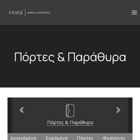
Skip
to
content
Πόρτες & Παράθυρα
Previous
Next
Πόρτες & Παράθυρα
Ανοιγόμενα
Συρόμενα
Πόρτες
Φυσούνες