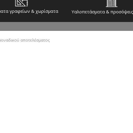
ατα γραφείων & χωρίσματα
Υαλοπετάσματα & προσόψεις
μοναδικού αποτελέσματος