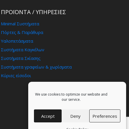
ΠΡΟΪΟΝΤΑ / ΥΠΗΡΕΣΊΕΣ
Minimal Συστήματα
Πόρτες & Παράθυρα
Υαλοπετάσματα
Συστήματα Καγκέλων
Συστήματα Σκίασης
Συστήματα γραφείων & χωρίσματα
Κύριες είσοδοι
We use cookies to optimize our website and
our service.
Accept
Deny
Preferences