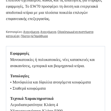
επίπεδου σχεδιασμού, καθώς και τις απαιτήσεις για στιβαρές
εφαρμογές. Το EW70 προσφέρει τη άνεση και ενεργειακά
αποδοτικά κτίρια με μια πλούσια ποικιλία επιλογών
επιφανειακής επεξεργασίας.
Κατηγορίες:
Ανοιγόμενα
,
Ανοιγόμενα
,
Ολοκληρωμένα συστήματα
κατοικίας
,
Πόρτες & Παράθυρα
Εφαρμογές
Μονοκατοικίες ή πολυκατοικίες, νέες κατασκευές και
ανακαινίσεις, εμπορικά και βιομηχανικά κτίρια.
Τυπολογίες
• Μονόφυλλα και δίφυλλα ανοιγόμενα κουφώματα
• Σταθερά κουφώματα
Τεχνικά Χαρακτηριστικά
Αεροδιαπερατότητα: Κλάση 4
Υδατοστεγανότητα: Κλάση E900