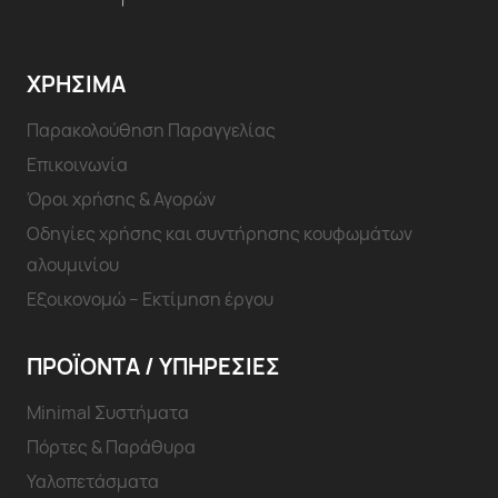
ΧΡΗΣΙΜΑ
Παρακολούθηση Παραγγελίας
Επικοινωνία
Όροι χρήσης & Αγορών
Οδηγίες χρήσης και συντήρησης κουφωμάτων
αλουμινίου
Εξοικονομώ – Εκτίμηση έργου
ΠΡΟΪΟΝΤΑ / ΥΠΗΡΕΣΊΕΣ
Minimal Συστήματα
Πόρτες & Παράθυρα
Υαλοπετάσματα