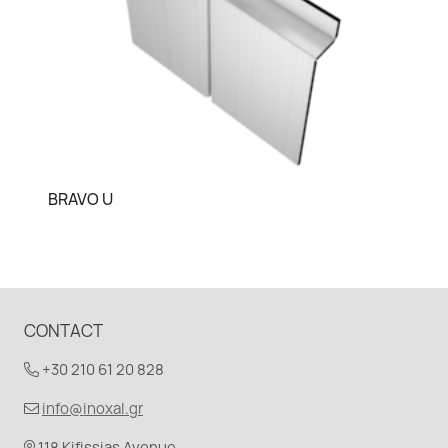
BRAVO U
CONTACT
+30 210 61 20 828
info@inoxal.gr
118 Kifissias Avenue,