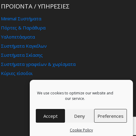
ΠΡΟΪΟΝΤΑ / ΥΠΗΡΕΣΊΕΣ
Minimal Συστήματα
Πόρτες & Παράθυρα
Υαλοπετάσματα
Συστήματα Καγκέλων
Συστήματα Σκίασης
Συστήματα γραφείων & χωρίσματα
Κύριες είσοδοι
We use cookies to optimize our website and
our service.
Accept
Deny
Preferences
Cookie Policy