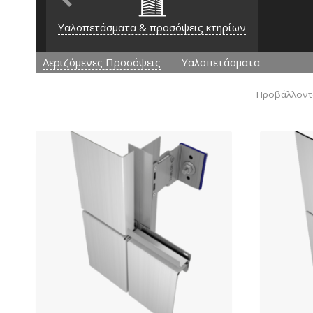
Previous
Υαλοπετάσματα & προσόψεις κτηρίων
Αεριζόμενες Προσόψεις
Υαλοπετάσματα
Προβάλλοντα