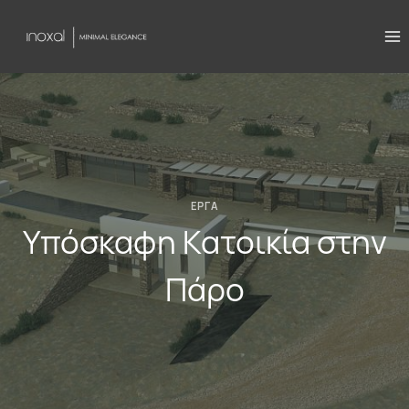
Skip
to
content
ΈΡΓΑ
Υπόσκαφη Κατοικία στην
Πάρο