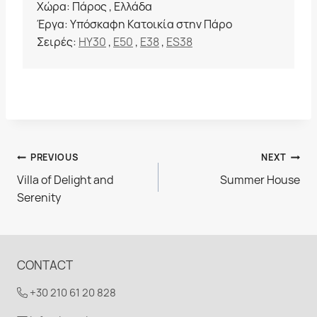
Χώρα: Πάρος , Ελλάδα
Έργα: Υπόσκαφη Κατοικία στην Πάρο
Σειρές:
HY30
,
E50
,
E38
,
ES38
Πλοήγηση
PREVIOUS
NEXT
Villa of Delight and
Summer House
άρθρων
Serenity
CONTACT
+30 210 61 20 828