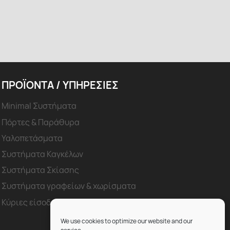
ΠΡΟΪΟΝΤΑ / ΥΠΗΡΕΣΊΕΣ
Minimal Συστήματα
Πόρτες & Παράθυρα
Υαλοπετάσματα
Συστήματα Καγκέλων
Συστήματα Σκίασης
Συστήματα γραφείων & χωρίσματα
Κύριες είσοδοι
We use cookies to optimize our website and our