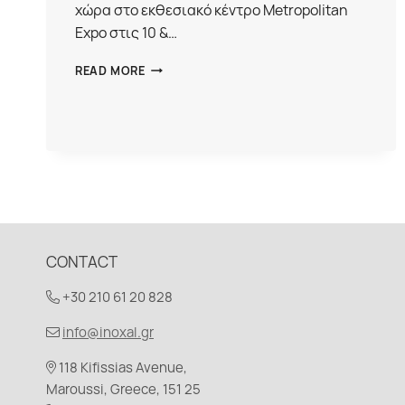
χώρα στο εκθεσιακό κέντρο Metropolitan
Expo στις 10 &…
Η
READ MORE
INOXAL
BY
ΕΤΕΜ
ΣΤΟ
THE
ARCHITECT
SHOW
4
CONTACT
+30 210 61 20 828
info@inoxal.gr
118 Kifissias Avenue,
Maroussi, Greece, 151 25