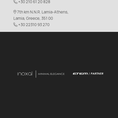
+30 210 61 20 828
7th km N.N.R. Lamia-Athens,
Lamia, Greece, 351 00
+30 22310 93 270