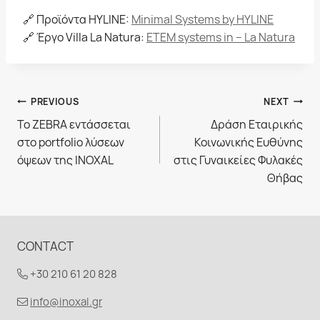
🔗 Προϊόντα HYLINE:
Minimal Systems by HYLINE
🔗 Έργο Villa La Natura:
ΕΤΕΜ systems in – La Natura
Πλοήγηση
PREVIOUS
NEXT
Το ZEBRA εντάσσεται
Δράση Εταιρικής
άρθρων
στο portfolio λύσεων
Κοινωνικής Ευθύνης
όψεων της INOXAL
στις Γυναικείες Φυλακές
Θήβας
CONTACT
+30 210 61 20 828
info@inoxal.gr