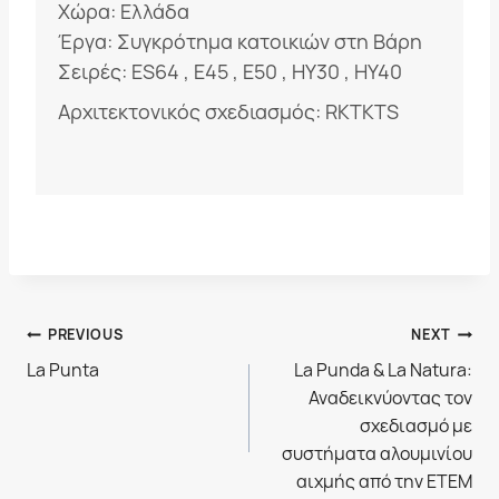
Χώρα: Ελλάδα
Έργα: Συγκρότημα κατοικιών στη Βάρη
Σειρές:
ΕS64
,
Ε45
,
Ε50
,
HY30
,
HY40
Αρχιτεκτονικός σχεδιασμός: RKTKTS
Πλοήγηση
PREVIOUS
NEXT
La Punta
La Punda & La Natura:
άρθρων
Αναδεικνύοντας τον
σχεδιασμό με
συστήματα αλουμινίου
αιχμής από την ΕΤΕΜ