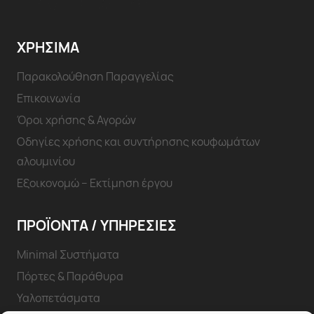
ΧΡΗΣΙΜΑ
Παρακολούθηση Παραγγελίας
Επικοινωνία
Όροι χρήσης & Αγορών
Οδηγίες χρήσης και συντήρησης κουφωμάτων
αλουμινίου
Εξοικονομώ – Εκτίμηση έργου
ΠΡΟΪΟΝΤΑ / ΥΠΗΡΕΣΊΕΣ
Minimal Συστήματα
Πόρτες & Παράθυρα
Υαλοπετάσματα